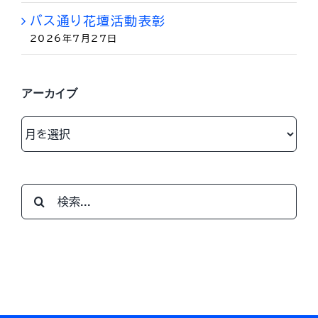
バス通り花壇活動表彰
2026年7月27日
アーカイブ
ア
ー
カ
イ
検
ブ
索
…