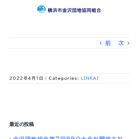
Skip
to
content
前
次
2022年4月1日
|
Categories:
LINKAI
最近の投稿
金沢団地組合第７回ＢＢＱ大会が開催され