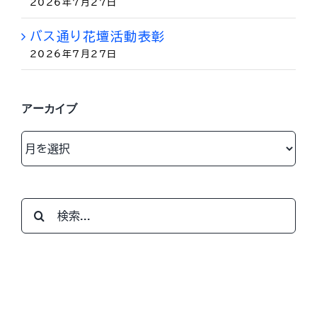
2026年7月27日
バス通り花壇活動表彰
2026年7月27日
アーカイブ
ア
ー
カ
イ
検
ブ
索
…