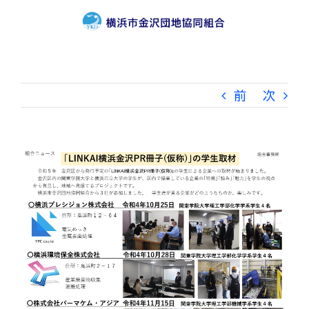
Skip
to
content
前
次