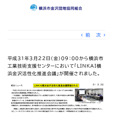
Skip
to
content
前
次
平成３１年３月２２日（金）０９：００から横浜市
工業技術支援センターにおいて「ＬＩＮＫＡＩ横
浜金沢活性化推進会議」が開催されました。