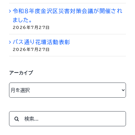
令和８年度金沢区災害対策会議が開催され
ました。
2026年7月27日
バス通り花壇活動表彰
2026年7月27日
アーカイブ
ア
ー
カ
イ
検
ブ
索
…